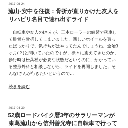
ラ
中、
投
2017-09-24
イ
稿
流
流山-安中を往復：骨折が直りかけた友人を
日:
ド…
山-
リハビリ名目で連れ出すライド
暑
前
す
橋
自転車や友人のIさんが、三本ローラーの練習で落車し
ぎ
を
て腓骨を骨折してしまいました。新しいホイールを買っ
(復
往
たばっかりで、気持ちがはやってたんでしょうね。全治3
路)”
復
ヶ月(？)と聞いていたのですが、徐々に癒えてきたのか、
の
し
歩行時は松葉杖が必要な状態だというのに、かかってい
て
る整形外科と相談しながら、ライドを再開しました。そ
み
んなIさんが行きたいというので…
る
ラ
“流
続きを読む
イ
山-
ド…
安
暑
中
投
2017-04-30
す
稿
を
52歳ロードバイク暦3年のサラリーマンが
日:
ぎ
往
東葛流山から信州善光寺に自転車で行って
(往
復：