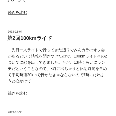
バイクで
に
自
“利
続きを読む
転
根
車
川
で
サ
投
2013-11-04
稿
行
イ
第2回100kmライド
日:
っ
ク
て
リ
先日一人ライドで行ってきた辺り
でみんカラのオフ会
み
ン
があるという情報を聞きつけたので、100kmライドその2
る
グ
ついでに顔を出してきました。ただ、13時くらいにラン
の
ロ
チだということなので、8時に出ちゃうと休憩時間を含め
旅
ー
て平均時速20kmで行かなきゃならないので7時には出よ
そ
ド
うと心がけて…
の
で
1”
“第
神
続きを読む
の
2
栖
回
ま
100km
で”
投
2013-10-30