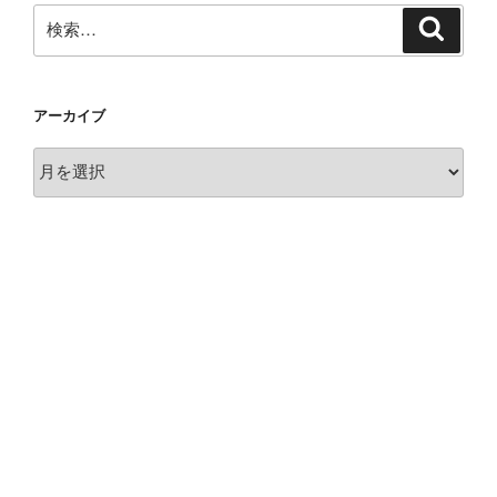
検
検
索
索:
アーカイブ
ア
ー
カ
イ
ブ