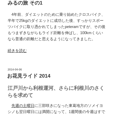
みるの旅 その1
路)”
骨
の
折
4年前、ダイエットのために乗り始めたクロスバイク、
が
半年で25kgのダイエットに成功した後、すっかりスポー
直
ツバイクに取り憑かれてしまったpeteramですが、その後
り
もつまずきながらもライド距離を伸ばし、100kmくらい
か
なら普通の距離だと思えるようになってきました。
け
た
“52
続きを読む
友
歳
人
ロ
を
ー
投
2014-04-06
リ
稿
ド
お花見ライド 2014
ハ
日:
バ
ビ
イ
江戸川から利根運河、さらに利根川のさく
リ
ク
らを求めて
名
暦
目
3
先週の土曜日
に三部咲きになった東葛地方のソメイヨ
で
年
シノも翌日曜日には満開になって、1週間後の今週はすで