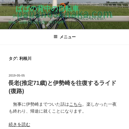
コ
ぱぱの背中の自転車
ン
定年が近くなったサラリーマンが自転車でダイエットをする
テ
blog…以前のお話を追いかけup中
ン
ツ
メニュー
へ
ス
キ
ッ
タグ:
利根川
プ
投
2019-05-05
稿
長老(推定71歳)と伊勢崎を往復するライド
日:
(復路)
無事に伊勢崎までついた話は
こちら
。楽しかった一夜
も終わり、帰途に就くことになります。
“長
続きを読む