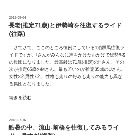
老
(推
定
投
2019-05-04
稿
71
長老(推定71歳)と伊勢崎を往復するライド
日:
歳)
(往路)
と
伊
さてさて、ここのところ恒例にしている1泊群馬往復ラ
勢
イドですが、Iさんがみんなに声をかけたおかげで総勢9名
崎
の集団になりました。最高齢は71歳(推定)のHさん。その
を
次が推定65歳のMさん。最も若いのが推定35歳のUさん。
往
女性2名男性7名。性格も走りの好みも走りの能力も異な
復
る集団となりました。
す
る
“長
続きを読む
ラ
老
イ
(推
ド
定
投
2018-07-16
(復
稿
71
酷暑の中、流山-前橋を往復してみるライ
日:
路)”
歳)