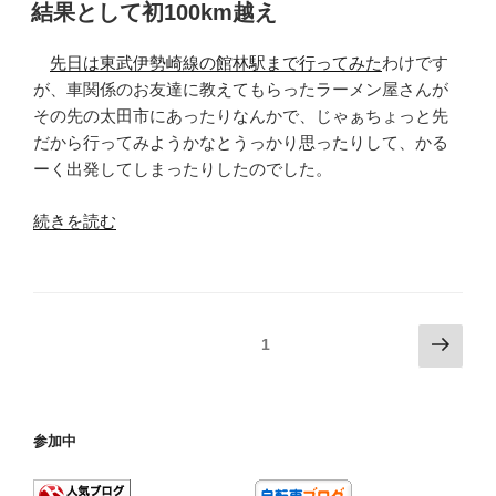
稿
ラ
の
結果として初100km越え
日:
イ
ド”
先日は東武伊勢崎線の館林駅まで行ってみた
わけです
の
が、車関係のお友達に教えてもらったラーメン屋さんが
その先の太田市にあったりなんかで、じゃぁちょっと先
だから行ってみようかなとうっかり思ったりして、かる
ーく出発してしまったりしたのでした。
“結
続きを読む
果
と
し
て
投
次
固定ページ
1
初
の
稿
100km
ペ
の
越
ー
ペ
え”
参加中
ジ
の
ー
ジ