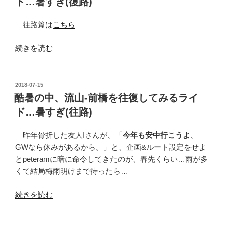
ド…暑すぎ(復路)
の
と
伊
往路篇は
こちら
勢
崎
“酷
続きを読む
を
暑
往
の
復
中、
投
2018-07-15
す
稿
流
酷暑の中、流山-前橋を往復してみるライ
日:
る
山-
ド…暑すぎ(往路)
ラ
前
イ
橋
昨年骨折した友人Iさんが、「
今年も安中行こうよ
、
ド
を
GWなら休みがあるから。」と、企画&ルート設定をせよ
(往
往
とpeteramに暗に命令してきたのが、春先くらい…雨が多
路)”
復
くて結局梅雨明けまで待ったら…
の
し
て
“酷
続きを読む
み
暑
る
の