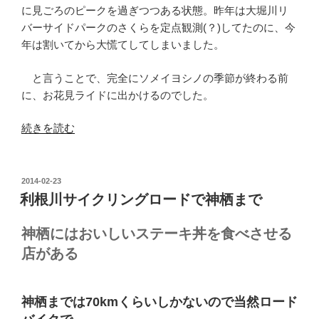
連
の
に見ごろのピークを過ぎつつある状態。昨年は大堀川リ
れ
サ
バーサイドパークのさくらを定点観測(？)してたのに、今
出
ラ
年は割いてから大慌てしてしまいました。
す
リ
ラ
と言うことで、完全にソメイヨシノの季節が終わる前
ー
イ
に、お花見ライドに出かけるのでした。
マ
ド”
ン
の
“お
続きを読む
が
花
東
見
葛
ラ
流
投
2014-02-23
稿
イ
利根川サイクリングロードで神栖まで
山
日:
ド
か
2014”
神栖にはおいしいステーキ丼を食べさせる
ら
の
信
店がある
州
善
光
神栖までは70kmくらいしかないので当然ロード
寺