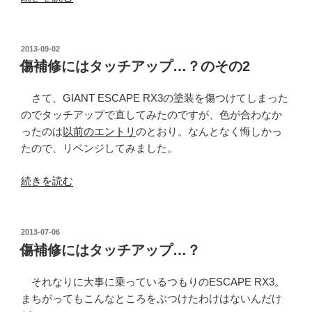
か？”
SMP
の
FORMA」
(サ
投
2013-09-02
稿
ド
傷補修にはタッチアップ…？のその2
日:
ル)
の
さて、GIANT ESCAPE RX3の塗装を傷つけてしまった
革
のでタッチアップで直してみたのですが、色が合わなか
を
ったのは
以前のエントリ
のとおり。なんとなく悔しかっ
貼
たので、リベンジしてみました。
り
“傷
替
続きを読む
補
え
修
て
に
み
投
2013-07-06
稿
は
た。”
傷補修にはタッチアップ…？
日:
タ
の
ッ
それなりに大事に乗っているつもりのESCAPE RX3。
チ
まちがってもこんなところをぶつけたわけはないんだけ