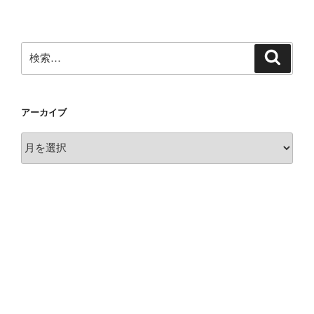
検
検
索
索:
アーカイブ
ア
ー
カ
イ
ブ