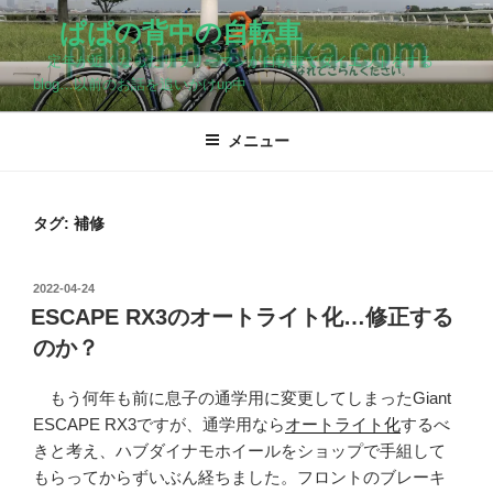
コ
ぱぱの背中の自転車
ン
定年が近くなったサラリーマンが自転車でダイエットをする
テ
blog…以前のお話を追いかけup中
ン
ツ
メニュー
へ
ス
キ
ッ
タグ:
補修
プ
投
2022-04-24
稿
ESCAPE RX3のオートライト化…修正する
日:
のか？
もう何年も前に息子の通学用に変更してしまったGiant
ESCAPE RX3ですが、通学用なら
オートライト化
するべ
きと考え、ハブダイナモホイールをショップで手組して
もらってからずいぶん経ちました。フロントのブレーキ