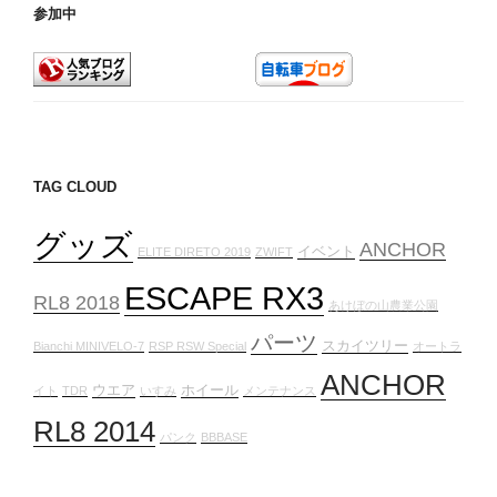
参加中
は
タ
ッ
チ
ア
ッ
プ…？”
TAG CLOUD
の
グッズ
ANCHOR
イベント
ELITE DIRETO 2019
ZWIFT
ESCAPE RX3
RL8 2018
あけぼの山農業公園
パーツ
スカイツリー
Bianchi MINIVELO-7
RSP RSW Special
オートラ
ANCHOR
ウエア
ホイール
イト
TDR
いすみ
メンテナンス
RL8 2014
パンク
BBBASE