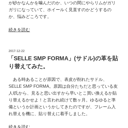
が砂かなんかを噛んだのか、いつの間にやらリムがガリ
ガリになっていて、ホイールく見直すのかどうするの
か、悩みどころです。
“ESCAPE
続きを読む
RX3
の
オ
投
2017-12-22
稿
ー
「SELLE SMP FORMA」(サドル)の革を貼
日:
ト
り替えてみた。
ラ
イ
ある時あることが原因で、表皮が削れたサドル、
ト
SELLE SMP FORMA。原因は自分たちだと思っている友
化…
人I氏から、見ると思い出すから早いとこ買い換えるか貼
修
り替えるかせよ！と言われ続けて数ヶ月。ゆるゆると準
正
備というか計画というかしてきたのですが、フレーム入
す
れ替えを機に、貼り替えに着手しました。
る
の
“「SELLE
続きを読む