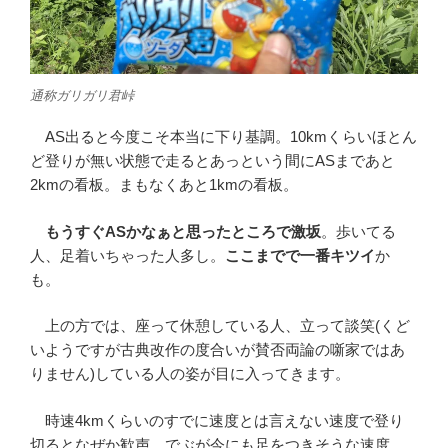
通称ガリガリ君峠
AS出ると今度こそ本当に下り基調。10kmくらいほとん
ど登りが無い状態で走るとあっという間にASまであと
2kmの看板。まもなくあと1kmの看板。
もうすぐASかなぁと思ったところで激坂
。歩いてる
人、足着いちゃった人多し。
ここまでで一番キツイ
か
も。
上の方では、座って休憩している人、立って談笑(くど
いようですが古典改作の度合いが賛否両論の噺家ではあ
りません)している人の姿が目に入ってきます。
時速4kmくらいのすでに速度とは言えない速度で登り
切るとなぜか歓声。でぶが今にも足をつきそうな速度