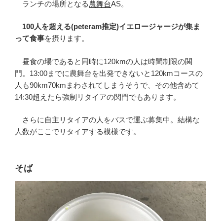
ランチの場所となる
農舞台
AS。
100人を超える(peteram推定)イエロージャージが集ま
って食事
を摂ります。
昼食の場であると同時に120kmの人は時間制限の関
門。13:00までに農舞台を出発できないと120kmコースの
人も90km70kmまわされてしまうそうで、その他含めて
14:30超えたら強制リタイアの関門でもあります。
さらに自主リタイアの人をバスで運ぶ募集中。結構な
人数がここでリタイアする模様です。
そば