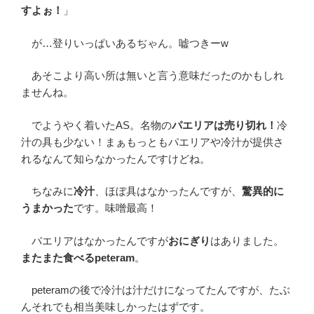
すよぉ！
」
が…登りいっぱいあるぢゃん。嘘つきーw
あそこより高い所は無いと言う意味だったのかもしれ
ませんね。
でようやく着いたAS。名物の
パエリアは売り切れ！
冷
汁の具も少ない！まぁもっともパエリアや冷汁が提供さ
れるなんて知らなかったんですけどね。
ちなみに
冷汁
、ほぼ具はなかったんですが、
驚異的に
うまかった
です。味噌最高！
パエリアはなかったんですが
おにぎり
はありました。
またまた食べるpeteram
。
peteramの後で冷汁は汁だけになってたんですが、たぶ
んそれでも相当美味しかったはずです。