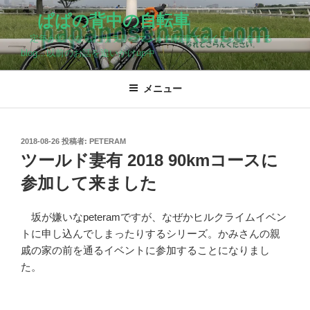
コ
ぱぱの背中の自転車
ン
定年が近くなったサラリーマンが自転車でダイエットをする
テ
blog…以前のお話を追いかけup中
ン
ツ
メニュー
へ
ス
キ
ッ
投
2018-08-26
投稿者:
PETERAM
稿
プ
ツールド妻有 2018 90kmコースに
日:
参加して来ました
坂が嫌いなpeteramですが、なぜかヒルクライムイベン
トに申し込んでしまったりするシリーズ。かみさんの親
戚の家の前を通るイベントに参加することになりまし
た。