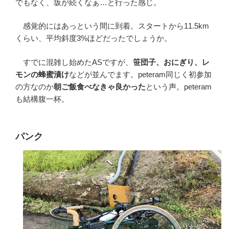
でもなく、坂が続くなぁ…と行った感じ。
感覚的にはあっという間に到着。スタートから11.5km
くらい、平均斜度3%ほどだったでしょうか。
すでに混雑し始めたASですが、
笹団子、おにぎり、レ
モンの蜂蜜漬け
などが並んでます。peteram同じく初参加
の方なのか
朝ご飯食べなきゃ良かった
という声。peteram
も結構腹一杯。
パンク