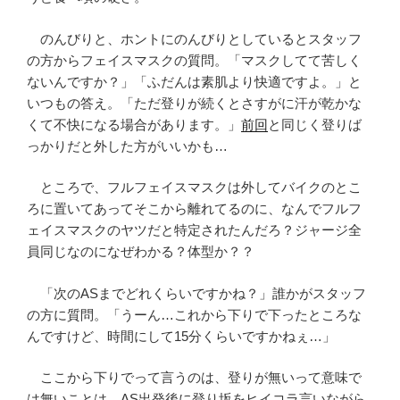
のんびりと、ホントにのんびりとしているとスタッフ
の方からフェイスマスクの質問。「マスクしてて苦しく
ないんですか？」「ふだんは素肌より快適ですよ。」と
いつもの答え。「ただ登りが続くとさすがに汗が乾かな
くて不快になる場合があります。」
前回
と同じく登りば
っかりだと外した方がいいかも…
ところで、フルフェイスマスクは外してバイクのとこ
ろに置いてあってそこから離れてるのに、なんでフルフ
ェイスマスクのヤツだと特定されたんだろ？ジャージ全
員同じなのになぜわかる？体型か？？
「次のASまでどれくらいですかね？」誰かがスタッフ
の方に質問。「うーん…これから下りで下ったところな
んですけど、時間にして15分くらいですかねぇ…」
ここから下りでって言うのは、登りが無いって意味で
は無いことは、AS出発後に登り坂をヒイコラ言いながら