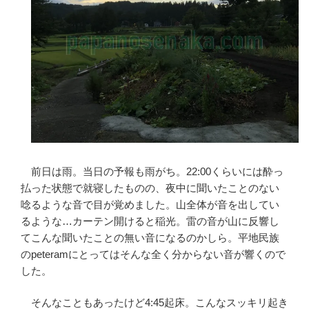
前日は雨。当日の予報も雨がち。22:00くらいには酔っ
払った状態で就寝したものの、夜中に聞いたことのない
唸るような音で目が覚めました。山全体が音を出してい
るような…カーテン開けると稲光。雷の音が山に反響し
てこんな聞いたことの無い音になるのかしら。平地民族
のpeteramにとってはそんな全く分からない音が響くので
した。
そんなこともあったけど4:45起床。こんなスッキリ起き