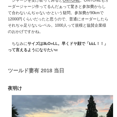
ジャージを受け取ってみると
ONYONE
。ONYONEもオ
ーダージャージ作ってるんだぁって驚きと参加費からし
て合わないんぢゃないかという疑問。参加費が90kmで
12000円くらいだったと思うので、普通にオーダーしたら
それぢゃ足りないレベル。1000人って規模と協賛企業様
のおかげですかね。
ちなみに
サイズは
3L
O=LL。早くドヤ顔で「
LL
L！！」
って言えるようになりたい
w
ツールド妻有 2018 当日
夜明け