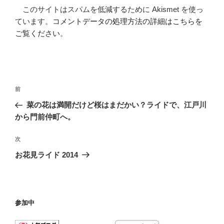
このサイトはスパムを低減するために Akismet を使っ
ています。
コメントデータの処理方法の詳細はこちらを
ご覧ください
。
投
前
前
稿
の
菜の花は満開だけど桜はまだかい？ライドで、江戸川
ナ
投
から門前仲町へ。
ビ
稿
ゲ
次
次
の
ー
お花見ライド 2014
投
シ
稿
ョ
ン
参加中