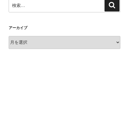
検
検
索
索:
アーカイブ
ア
ー
カ
イ
ブ