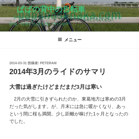
コ
ぱぱの背中の自転車
ン
定年が近くなったサラリーマンが自転車でダイエットをする
テ
blog…以前のお話を追いかけup中
ン
ツ
メニュー
へ
ス
キ
ッ
投
2014-03-31
投稿者:
PETERAM
稿
2014年3月のライドのサマリ
プ
日:
大雪は過ぎたけどまだまだ3月は寒い
2月の大雪に引きずられたのか、東葛地方は寒めの3月
だった気がします。が、月末には急に暖かくなり、あっ
という間に桜も満開。少し距離が稼げた1ヶ月となったの
でした。