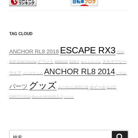
TAG CLOUD
ESCAPE RX3
ANCHOR RL8 2018
TDR
イベント
スカイツリー
RSP RSW Special
BBBASE
ZWIFT
オートライト
ANCHOR RL8 2014
ウエア
メンテナンス
いすみ
グッズ
パーツ
ホイール
あけぼの山農業公園
ELITE
DIRETO 2019
Bianchi MINIVELO-7
パンク
検
検