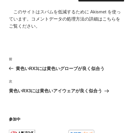
このサイトはスパムを低減するために Akismet を使っ
ています。
コメントデータの処理方法の詳細はこちらを
ご覧ください
。
投
前
前
稿
の
黄色いRX3には黄色いグローブが良く似合う
ナ
投
ビ
稿
次
次
ゲ
の
黄色いRX3には黄色いアイウェアが良く似合う
投
ー
稿
シ
ョ
参加中
ン