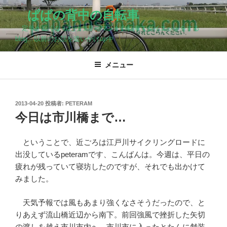
コ
ぱぱの背中の自転車
ン
定年が近くなったサラリーマンが自転車でダイエットをする
テ
blog…以前のお話を追いかけup中
ン
ツ
メニュー
へ
ス
キ
ッ
投
2013-04-20
投稿者:
PETERAM
稿
プ
今日は市川橋まで…
日:
ということで、近ごろは江戸川サイクリングロードに
出没しているpeteramです、こんばんは。今週は、平日の
疲れが残っていて寝坊したのですが、それでも出かけて
みました。
天気予報では風もあまり強くなさそうだったので、と
りあえず流山橋近辺から南下。前回強風で挫折した矢切
の渡しを越え市川市内へ…市川市に入ったとたんに舗装