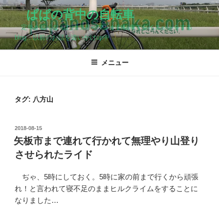
コ
ぱぱの背中の自転車
ン
定年が近くなったサラリーマンが自転車でダイエットをする
テ
blog…以前のお話を追いかけup中
ン
ツ
メニュー
へ
ス
キ
ッ
タグ:
八方山
プ
投
2018-08-15
稿
矢板市まで連れて行かれて無理やり山登り
日:
させられたライド
ぢゃ、5時にしておく。5時に家の前まで行くから頑張
れ！と言われて寝不足のままヒルクライムをすることに
なりました…