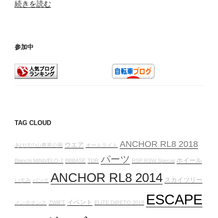
“矢
続きを読む
板
市
ま
参加中
で
連
れ
て
行
か
れ
TAG CLOUD
て
無
ANCHOR RL8 2018
ウエア
あけぼの山農業公園
オートライト
理
パーツ
ホイール
Bianchi MINIVELO-7
BBBASE
TDR
RSP RSW Special
や
ANCHOR RL8 2014
り
スカイツリー
いすみ
パンク
山
ESCAPE
登
イベント
メンテナンス
ZWIFT
ELITE DIRETO 2019
り