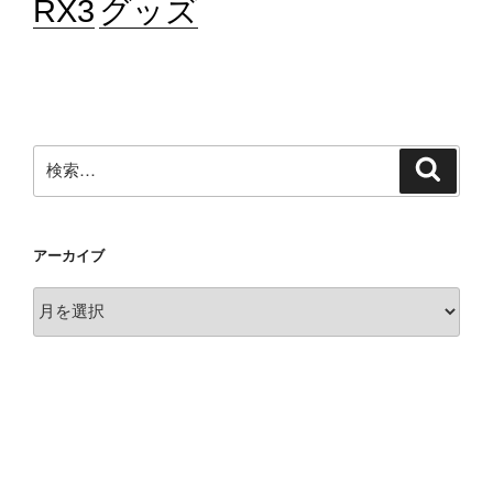
RX3
グッズ
さ
せ
ら
れ
た
ラ
検
検
イ
索
索:
ド”
の
アーカイブ
ア
ー
カ
イ
ブ