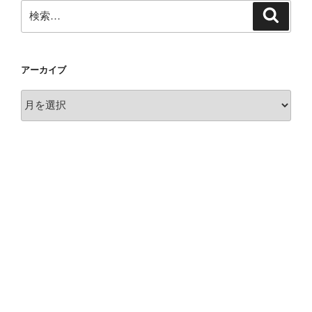
検
検
索
索:
アーカイブ
ア
ー
カ
イ
ブ